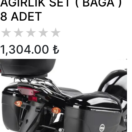
AĞIRLIK SET ( BAGA )
8 ADET
★
★
★
★
★
1,304.00 ₺