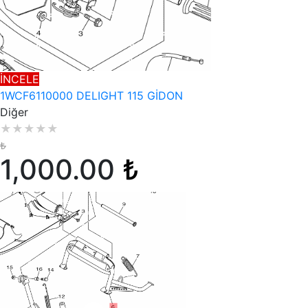
İNCELE
1WCF6110000 DELIGHT 115 GİDON
Diğer
★
★
★
★
★
₺
1,000.00
₺