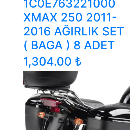
1C0E763221000
XMAX 250 2011-
2016 AĞIRLIK SET
( BAGA ) 8 ADET
1,304.00 ₺