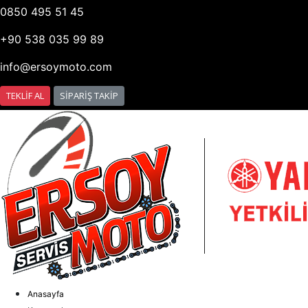
0850 495 51 45
+90 538 035 99 89
info@ersoymoto.com
TEKLİF AL
SİPARİŞ TAKİP
Anasayfa