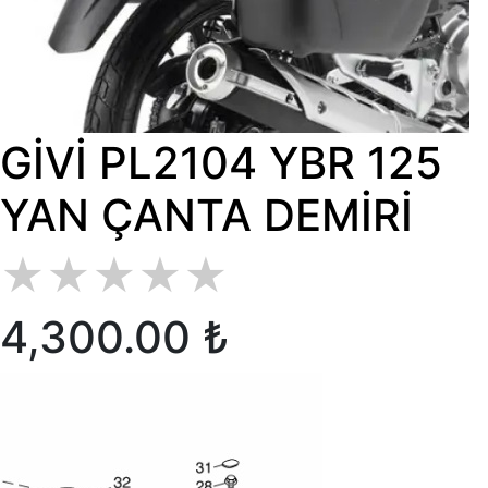
GİVİ PL2104 YBR 125
YAN ÇANTA DEMİRİ
★
★
★
★
★
4,300.00 ₺