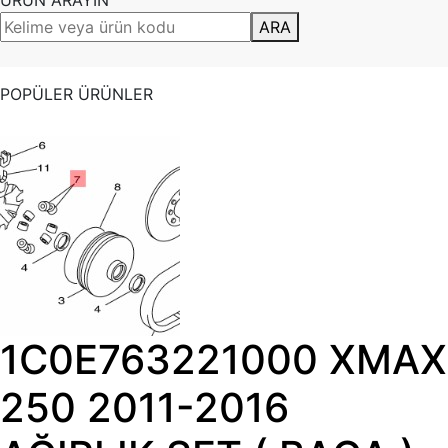
ÜRÜN ARAYIN
ARA
POPÜLER ÜRÜNLER
1C0E763221000 XMAX
250 2011-2016