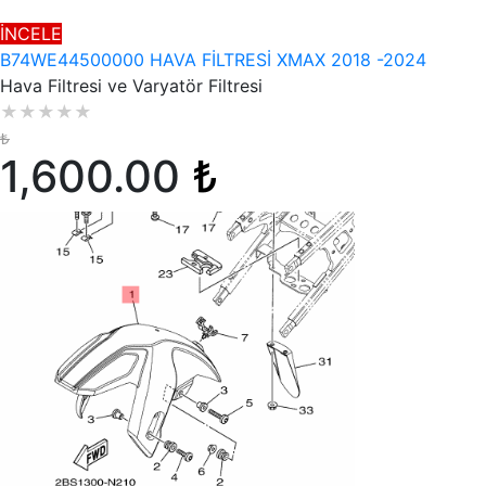
İNCELE
B74WE44500000 HAVA FİLTRESİ XMAX 2018 -2024
Hava Filtresi ve Varyatör Filtresi
★
★
★
★
★
₺
1,600.00
₺