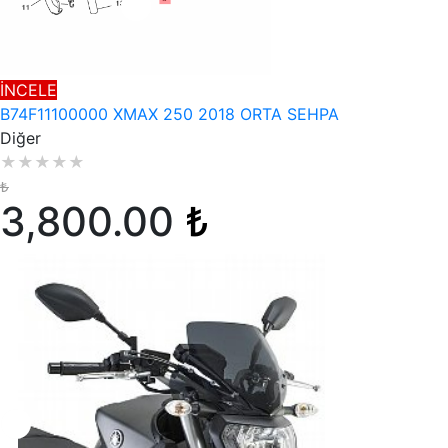
İNCELE
B74F11100000 XMAX 250 2018 ORTA SEHPA
Diğer
★
★
★
★
★
₺
3,800.00
₺