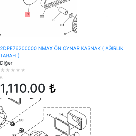
Stokta Yok
2DPE76200000 NMAX ÖN OYNAR KASNAK ( AĞIRLIK
TARAFI )
Diğer
★
★
★
★
★
₺
1,110.00
₺