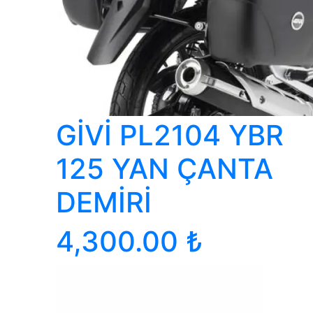
GİVİ PL2104 YBR
125 YAN ÇANTA
DEMİRİ
4,300.00 ₺