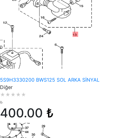
Stokta Yok
5S9H3330200 BWS125 SOL ARKA SİNYAL
Diğer
★
★
★
★
★
₺
400.00
₺