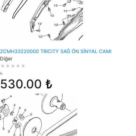
Stokta Yok
2CMH33220000 TRICITY SAĞ ÖN SİNYAL CAMI
Diğer
★
★
★
★
★
₺
530.00
₺