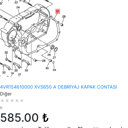
Stokta Yok
4VR154610000 XVS650 A DEBRİYAJ KAPAK CONTASI
Diğer
★
★
★
★
★
₺
585.00
₺