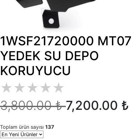
1WSF21720000 MT07
YEDEK SU DEPO
KORUYUCU
★
★
★
★
★
3,800.00 ₺
7,200.00 ₺
Toplam ürün sayısı
137