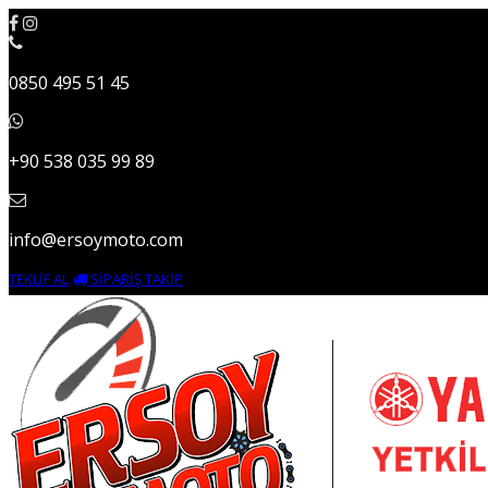
0850 495 51 45
+90 538 035 99 89
info@ersoymoto.com
TEKLİF AL
SİPARİŞ TAKİP