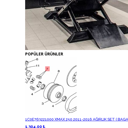
POPÜLER ÜRÜNLER
1C0E763221000 XMAX 250 2011-2016 AĞIRLIK SET ( BAGA
1,304.00 ₺