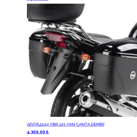
GİVİ PL2104 YBR 125 YAN ÇANTA DEMİRİ
4,300.00 ₺