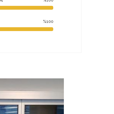
et
%100
%100