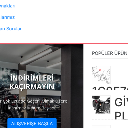
ynakları
larımız
lan Sorular
POPÜLER ÜRÜN
İNDİRİMLERİ
KAÇIRMAYIN
1C0E7
Gİ
XMAX
ir Çok Üründe Geçerli Olmak Üzere
İnanılmaz İndirim Başladı.
P
2011-
ALIŞVERİŞE BAŞLA