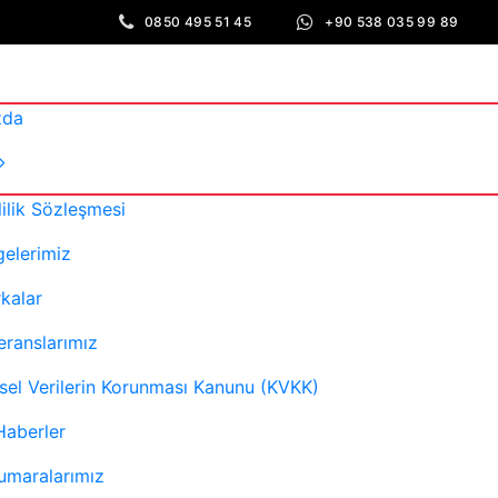
0850 495 51 45
+90 538 035 99 89
zda
lilik Sözleşmesi
gelerimiz
kalar
eranslarımız
isel Verilerin Korunması Kanunu (KVKK)
Haberler
umaralarımız