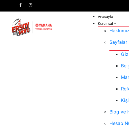
Anasayfa
Kurumsal
Hakkımı
Sayfalar
Giz
Bel
Mar
Ref
Kiş
Blog ve 
Hesap N