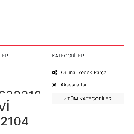
LER
KATEGORİLER
Orijinal Yedek Parça
Aksesuarlar
63221000
TÜM KATEGORİLER
Vİ
 250
L2104
2016