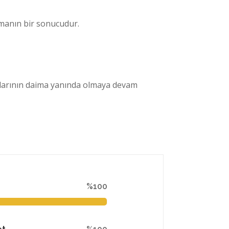
ışmanın bir sonucudur.
ılarının daima yanında olmaya devam
%100