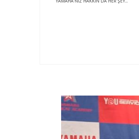
YAMAHA'NIZ HAKKIN DA HER ŞEY...