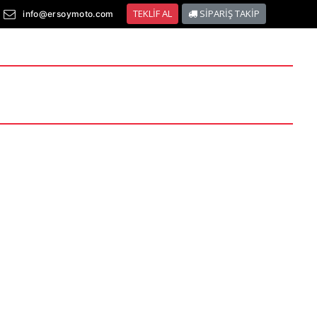
TEKLİF AL
SİPARİŞ TAKİP
info@ersoymoto.com