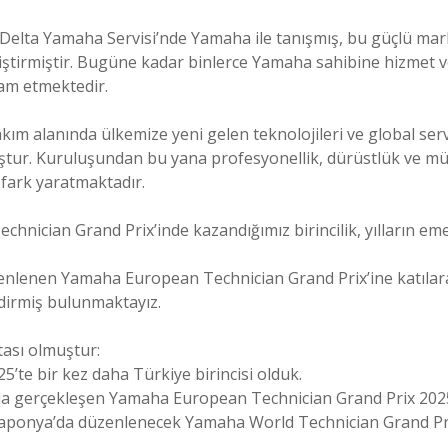
Delta Yamaha Servisi’nde Yamaha ile tanışmış, bu güçlü m
liştirmiştir. Bugüne kadar binlerce Yamaha sahibine hizmet v
vam etmektedir.
ım alanında ülkemize yeni gelen teknolojileri ve global serv
ur. Kuruluşundan bu yana profesyonellik, dürüstlük ve müş
e fark yaratmaktadır.
hnician Grand Prix’inde kazandığımız birincilik, yılların em
lenen Yamaha European Technician Grand Prix’ine katılarak
endirmiş bulunmaktayız.
ktası olmuştur:
’te bir kez daha Türkiye birincisi olduk.
la gerçekleşen Yamaha European Technician Grand Prix 2025’te
 Japonya’da düzenlenecek Yamaha World Technician Grand Pri