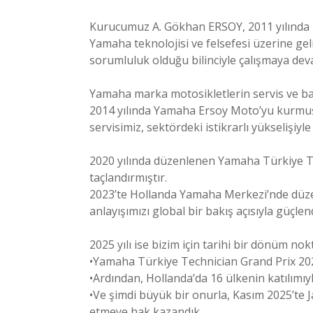
Kurucumuz A. Gökhan ERSOY, 2011 yılında 
Yamaha teknolojisi ve felsefesi üzerine ge
sorumluluk olduğu bilinciyle çalışmaya de
Yamaha marka motosikletlerin servis ve bak
2014 yılında Yamaha Ersoy Moto’yu kurmuşt
servisimiz, sektördeki istikrarlı yükselişiyl
2020 yılında düzenlenen Yamaha Türkiye Tec
taçlandırmıştır.
2023’te Hollanda Yamaha Merkezi’nde düzen
anlayışımızı global bir bakış açısıyla güçl
2025 yılı ise bizim için tarihi bir dönüm no
•Yamaha Türkiye Technician Grand Prix 2025
•Ardından, Hollanda’da 16 ülkenin katılımıy
•Ve şimdi büyük bir onurla, Kasım 2025’te
etmeye hak kazandık.